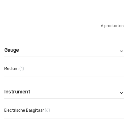
In Winkelwagen
In Winkelwagen
6
producten
Gauge
product
Medium
1
Instrument
producten
Electrische Basgitaar
6