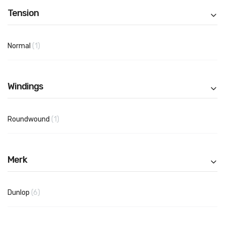
Tension
product
Normal
1
Windings
product
Roundwound
1
Merk
producten
Dunlop
6