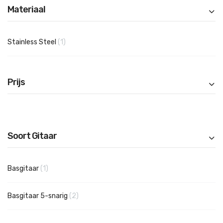
Materiaal
product
Stainless Steel
1
Prijs
Soort Gitaar
product
Basgitaar
1
producten
Basgitaar 5-snarig
2