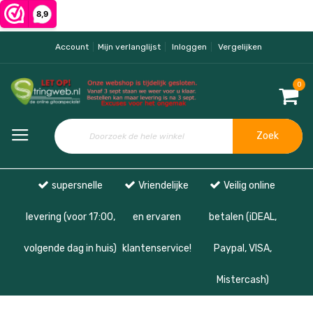
Account
Mijn verlanglijst
Inloggen
Vergelijken
0
Zoek
supersnelle
Vriendelijke
Veilig online
levering (voor 17:00,
en ervaren
betalen (iDEAL,
volgende dag in huis)
klantenservice!
Paypal, VISA,
Mistercash)