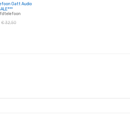
efoon Gatt Audio
***SALE***
fdtelefoon
€ 32,50
n Winkelwagen