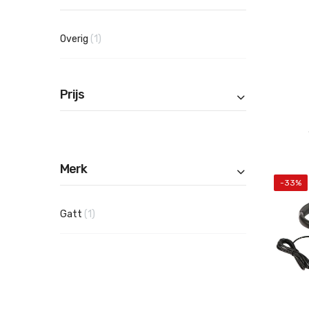
product
Overig
1
Prijs
Merk
-33%
product
Gatt
1