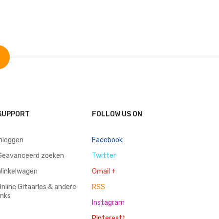
SUPPORT
FOLLOW US ON
inloggen
Facebook
Geavanceerd zoeken
Twitter
Winkelwagen
Gmail +
Online Gitaarles & andere
RSS
inks
Instagram
Pinterestt