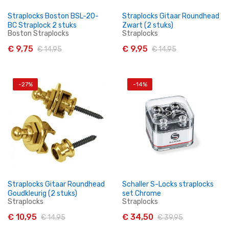
Straplocks Boston BSL-20-
Straplocks Gitaar Roundhead
BC Straplock 2 stuks
Zwart (2 stuks)
Boston Straplocks
Straplocks
€ 9,75
€ 9,95
€ 14,95
€ 14,95
-27%
-14%
In Winkelwagen
In Winkelwagen
Straplocks Gitaar Roundhead
Schaller S-Locks straplocks
Goudkleurig (2 stuks)
set Chrome
Straplocks
Straplocks
€ 10,95
€ 34,50
€ 14,95
€ 39,95