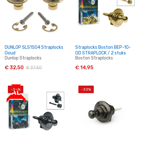
DUNLOP SLS1504 Straplocks
Straplocks Boston BEP-10-
Goud
GD STRAPLOCK / 2 stuks
Dunlop Straplocks
Boston Straplocks
€ 32,50
€ 14,95
€ 37,50
-35%
-33%
SALE
In Winkelwagen
In Winkelwagen