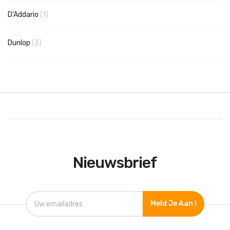
product
D'Addario
1
producten
Dunlop
3
Nieuwsbrief
Meld Je Aan !