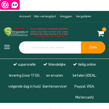
Account
Mijn verlanglijst
Inloggen
Vergelijken
0
Zoek
supersnelle
Vriendelijke
Veilig online
levering (voor 17:00,
en ervaren
betalen (iDEAL,
volgende dag in huis)
klantenservice!
Paypal, VISA,
Mistercash)