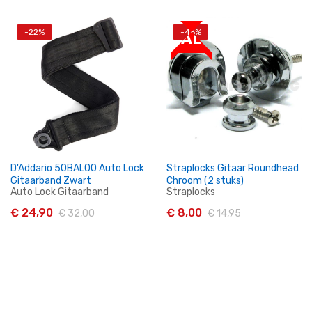
-22%
-46%
SALE
In Winkelwagen
In Winkelwagen
D'Addario 50BAL00 Auto Lock
Straplocks Gitaar Roundhead
Gitaarband Zwart
Chroom (2 stuks)
Auto Lock Gitaarband
Straplocks
€ 24,90
€ 8,00
€ 32,00
€ 14,95
In Winkelwagen
In Winkelwagen