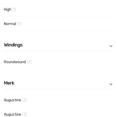
product
High
1
product
Normal
1
Windings
producten
Roundwound
2
Merk
producten
Augustine
2
producten
Augustine
3