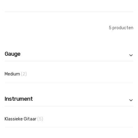
In Winkelwagen
5
producten
Gauge
producten
Medium
2
Instrument
producten
Klassieke Gitaar
5