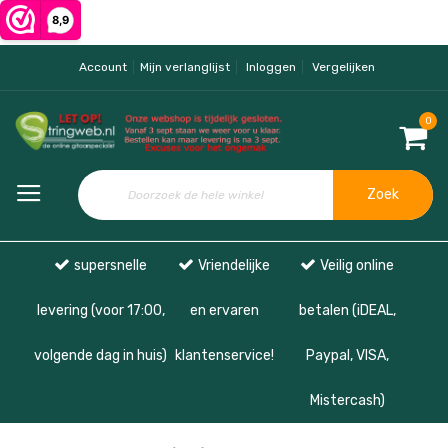
Account
Mijn verlanglijst
Inloggen
Vergelijken
0
Zoek
supersnelle
Vriendelijke
Veilig online
levering (voor 17:00,
en ervaren
betalen (iDEAL,
volgende dag in huis)
klantenservice!
Paypal, VISA,
Mistercash)