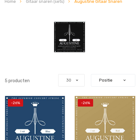
Home
Gitaar snaren (sets)
Augustine Gitaar Snaren
5
producten
-26%
-26%