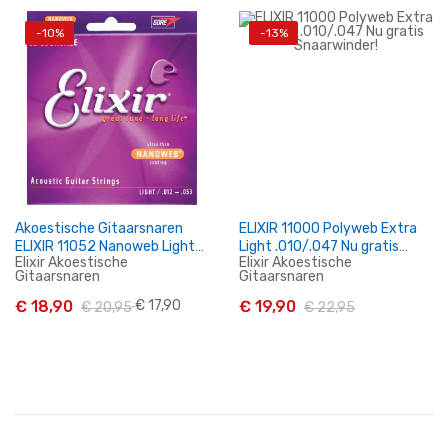
-10%
-13%
In Winkelwagen
In Winkelwagen
Akoestische Gitaarsnaren
ELIXIR 11000 Polyweb Extra
ELIXIR 11052 Nanoweb Light
Light .010/.047 Nu gratis
Elixir Akoestische
Elixir Akoestische
.012/.053
Snaarwinder!
Gitaarsnaren
Gitaarsnaren
€ 18,90
€ 17,90
€ 19,90
€ 20,95
€ 22,95
In Winkelwagen
In Winkelwagen