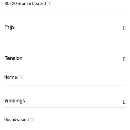
product
80/20 Bronze Coated
1
Prijs
Tension
product
Normal
1
Windings
product
Roundwound
1