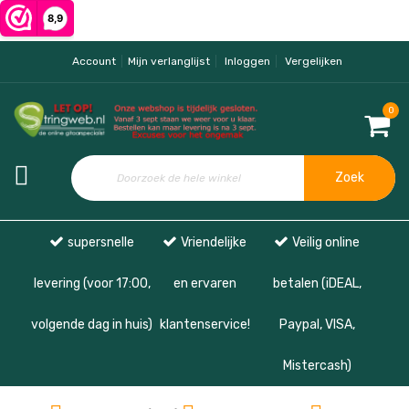
Account
Mijn verlanglijst
Inloggen
Vergelijken
0
Zoek
supersnelle
Vriendelijke
Veilig online
levering (voor 17:00,
en ervaren
betalen (iDEAL,
volgende dag in huis)
klantenservice!
Paypal, VISA,
Mistercash)