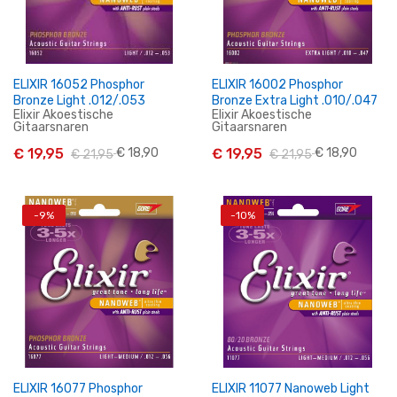
ELIXIR 16052 Phosphor
ELIXIR 16002 Phosphor
Bronze Light .012/.053
Bronze Extra Light .010/.047
Elixir Akoestische
Elixir Akoestische
Gitaarsnaren
Gitaarsnaren
€ 19,95
€ 18,90
€ 19,95
€ 18,90
€ 21,95
€ 21,95
-9%
-10%
In Winkelwagen
In Winkelwagen
ELIXIR 16077 Phosphor
ELIXIR 11077 Nanoweb Light