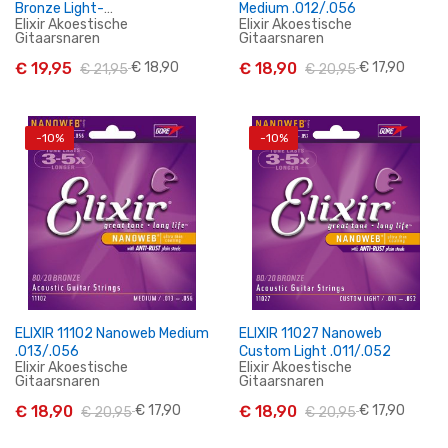
Bronze Light-
Medium .012/.056
Elixir Akoestische
Elixir Akoestische
Medium.012/.056
Gitaarsnaren
Gitaarsnaren
€ 19,95
€ 18,90
€ 18,90
€ 17,90
€ 21,95
€ 20,95
-10%
-10%
In Winkelwagen
In Winkelwagen
ELIXIR 11102 Nanoweb Medium
ELIXIR 11027 Nanoweb
.013/.056
Custom Light .011/.052
Elixir Akoestische
Elixir Akoestische
Gitaarsnaren
Gitaarsnaren
€ 18,90
€ 17,90
€ 18,90
€ 17,90
€ 20,95
€ 20,95