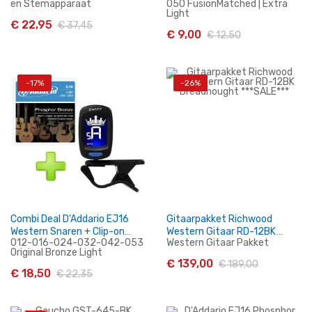
en Stemapparaat
050 FusionMatched | Extra
Light
€ 22,95
€ 37,45
€ 9,00
€ 12,50
In Winkelwagen
In Winkelwagen
-17%
-26%
Combi Deal D'Addario EJ16
Gitaarpakket Richwood
Western Snaren + Clip-on
Western Gitaar RD-12BK
012-016-024-032-042-053
Western Gitaar Pakket
Tuner
Dreadnought ***SALE***
Original Bronze Light
€ 139,00
€ 189,00
€ 18,50
€ 22,35