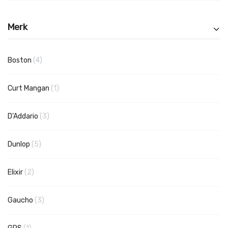
Merk
producten
Boston
4
product
Curt Mangan
1
producten
D'Addario
3
producten
Dunlop
5
producten
Elixir
2
producten
Gaucho
3
product