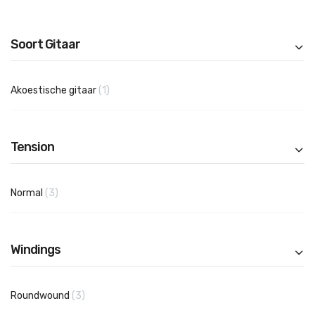
Soort Gitaar
product
Akoestische gitaar
1
Tension
producten
Normal
3
Windings
producten
Roundwound
3