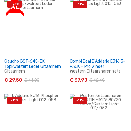
-33%
-11%
In Winkelwagen
In Winkelwagen
SALE
Gaucho GST-645-BK
Combi Deal D'Addario EJ16 3-
Topkwaliteit Leder Gitaarriem
PACK + Pro Winder
Gitaarriem
Western Gitaarsnaren sets
€ 29,50
€ 37,90
€ 44,00
€ 42,40
-11%
-11%
In Winkelwagen
In Winkelwagen