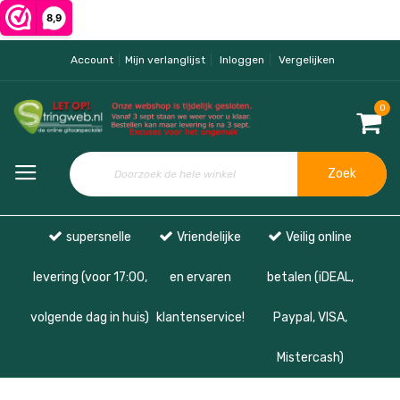
Account
Mijn verlanglijst
Inloggen
Vergelijken
0
Zoek
supersnelle
Vriendelijke
Veilig online
levering (voor 17:00,
en ervaren
betalen (iDEAL,
volgende dag in huis)
klantenservice!
Paypal, VISA,
Mistercash)