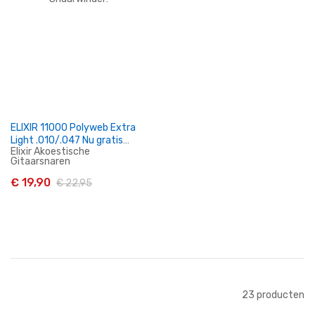
In Winkelwagen
In Winkelwagen
ELIXIR 11000 Polyweb Extra
Light .010/.047 Nu gratis
Elixir Akoestische
Snaarwinder!
Gitaarsnaren
€ 19,90
€ 22,95
In Winkelwagen
23
producten