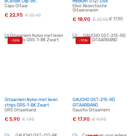
BC85BK Clip-on
Medium .012/.056
Capo Gitaar
Elixir Akoestische
Stemapparaat en Capo
Gitaarsnaren
Gitaar
€ 22,95
€ 35,45
€ 18,90
€ 17,90
€ 20,95
-26%
-10%
In Winkelwagen
In Winkelwagen
Gitaarriem Nylon met leren
GAUCHO GST-215-RD
strips GRS-1-BK Zwart
GITAARBAND
GRS Gitaarband
Gaucho Gitaarriem
€ 5,90
€ 17,90
€ 7,95
€ 19,95