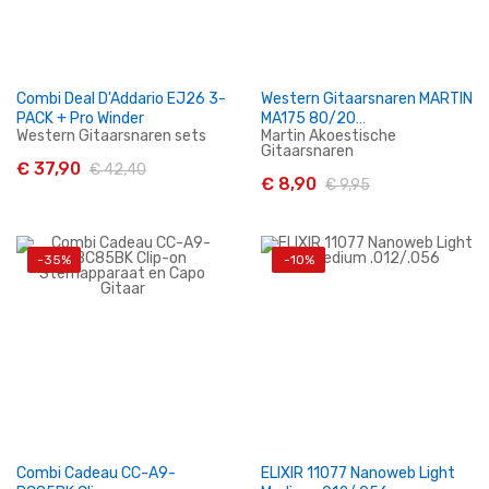
Combi Deal D'Addario EJ26 3-
Western Gitaarsnaren MARTIN
PACK + Pro Winder
MA175 80/20
Western Gitaarsnaren sets
Martin Akoestische
Bronze/Custom Light
Gitaarsnaren
.011/.052
€ 37,90
€ 42,40
€ 8,90
€ 9,95
-35%
-10%
In Winkelwagen
In Winkelwagen
Combi Cadeau CC-A9-
ELIXIR 11077 Nanoweb Light