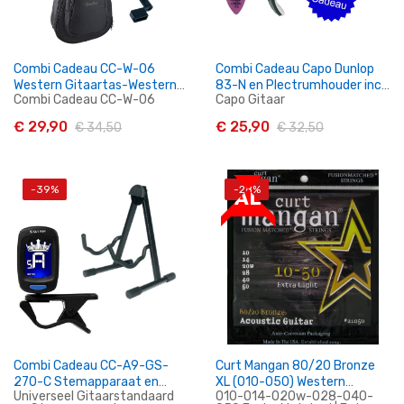
Combi Cadeau CC-W-06
Combi Cadeau Capo Dunlop
Western Gitaartas-Western
83-N en Plectrumhouder incl
Combi Cadeau CC-W-06
Capo Gitaar
Gitaarsnaren-Snaarwinder
Plectra
€ 29,90
€ 25,90
€ 34,50
€ 32,50
-39%
-28%
SALE
In Winkelwagen
In Winkelwagen
Combi Cadeau CC-A9-GS-
Curt Mangan 80/20 Bronze
270-C Stemapparaat en
XL (010-050) Western
Universeel Gitaarstandaard
010-014-020w-028-040-
Gitaarstandaard
Gitaarsnaren