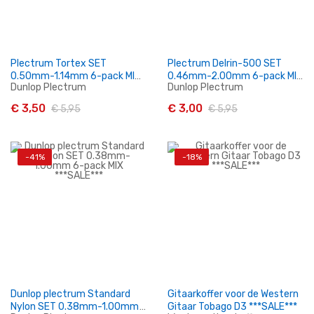
Plectrum Tortex SET
Plectrum Delrin-500 SET
0.50mm-1.14mm 6-pack MIX
0.46mm-2.00mm 6-pack MIX
Dunlop Plectrum
Dunlop Plectrum
***SALE***
***SALE***
€ 3,50
€ 3,00
€ 5,95
€ 5,95
-41%
-18%
In Winkelwagen
In Winkelwagen
Dunlop plectrum Standard
Gitaarkoffer voor de Western
Nylon SET 0.38mm-1.00mm
Gitaar Tobago D3 ***SALE***