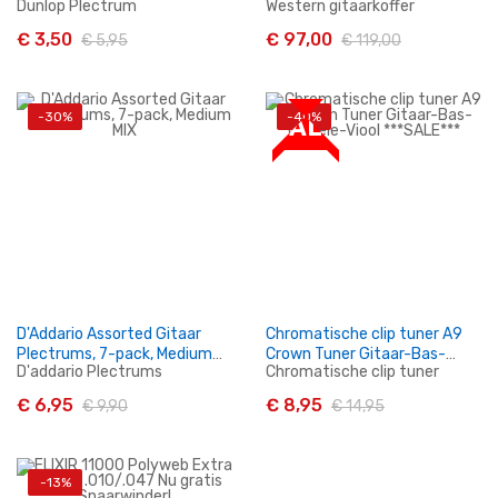
Dunlop Plectrum
Western gitaarkoffer
6-pack MIX ***SALE***
€ 3,50
€ 97,00
€ 5,95
€ 119,00
-30%
-40%
SALE
In Winkelwagen
In Winkelwagen
D'Addario Assorted Gitaar
Chromatische clip tuner A9
Plectrums, 7-pack, Medium
Crown Tuner Gitaar-Bas-
D'addario Plectrums
Chromatische clip tuner
MIX
Ukulele-Viool ***SALE***
€ 6,95
€ 8,95
€ 9,90
€ 14,95
-13%