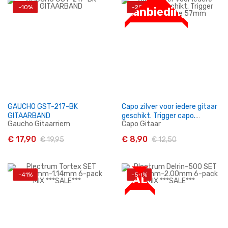
-10%
-29%
Aanbieding
In Winkelwagen
In Winkelwagen
GAUCHO GST-217-BK
Capo zilver voor iedere gitaar
GITAARBAND
geschikt. Trigger capo.
Gaucho Gitaarriem
Capo Gitaar
Breedte 57mm
€ 17,90
€ 8,90
€ 19,95
€ 12,50
-41%
-50%
SALE
In Winkelwagen
In Winkelwagen