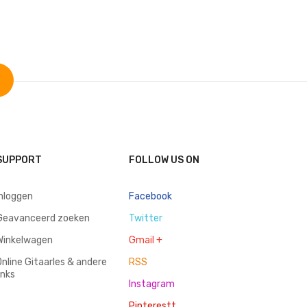
SUPPORT
FOLLOW US ON
inloggen
Facebook
Geavanceerd zoeken
Twitter
Winkelwagen
Gmail +
Online Gitaarles & andere
RSS
inks
Instagram
Pinterestt