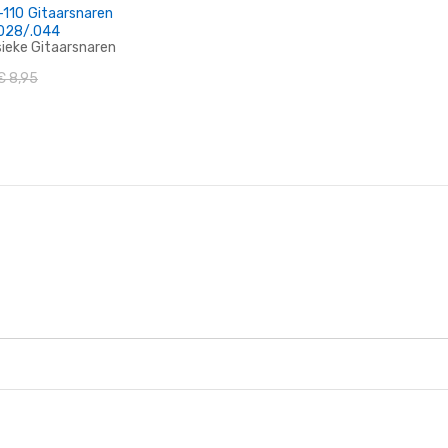
.028/.044
ssieke Gitaarsnaren
€ 8,95
n Winkelwagen