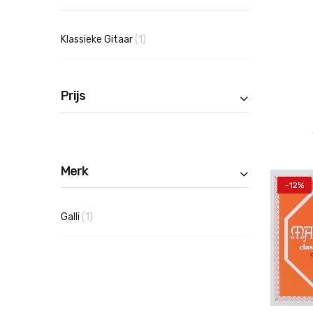
product
Klassieke Gitaar
1
Prijs
Merk
-12%
product
Galli
1