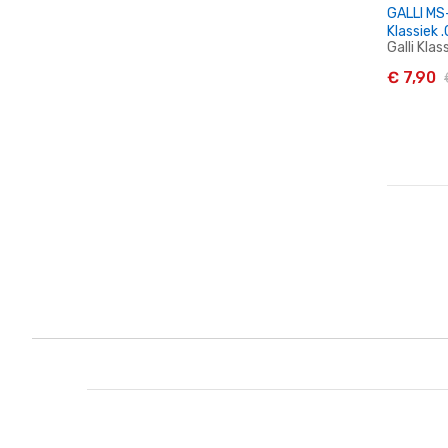
GALLI MS-110 Gitaarsnaren
Klassiek 
Galli Kla
€ 7,90
I