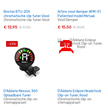
Boston BTU-205
Artino viool demper APM-01
chromatische clip tuner Viool
Patented model Metaal
Chromatische clip tuner Viool
Viool Demper
Zwart
€ 12,95
€ 15,50
€ 17,50
€ 19,95
-23%
-37%
SALE
In Winkelwagen
In Winkelwagen
D'Addario Nexxus 360
D'Addario Eclipse Headstock
Oplaadbare Tuner
Clip-on Tuner, Rood
Chromatische clip-on
Chromatische clip-on
stemapparaat
stemapparaat