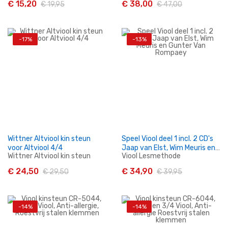
€ 15,20
€ 38,00
€ 19,95
€ 47,00
-17%
-13%
In Winkelwagen
In Winkelwagen
Wittner Altviool kin steun
Speel Viool deel 1 incl. 2 CD's
voor Altviool 4/4
Jaap van Elst, Wim Meuris en
Wittner Altviool kin steun
Viool Lesmethode
Gunter Van Rompaey
€ 24,50
€ 34,90
€ 29,50
€ 39,95
-14%
-14%
In Winkelwagen
In Winkelwagen