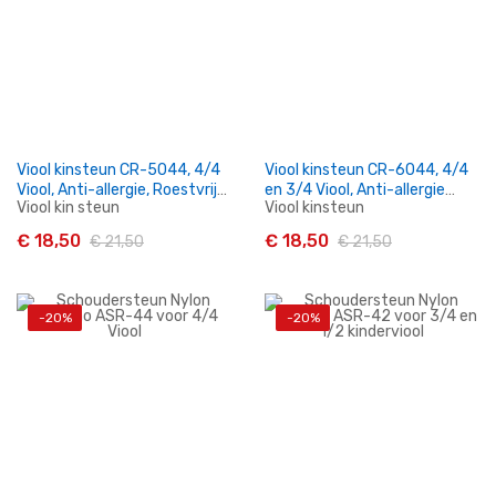
Viool kinsteun CR-5044, 4/4
Viool kinsteun CR-6044, 4/4
Viool, Anti-allergie, Roestvrij
en 3/4 Viool, Anti-allergie
Viool kin steun
Viool kinsteun
stalen klemmen
Roestvrij stalen klemmen
€ 18,50
€ 18,50
€ 21,50
€ 21,50
-20%
-20%
In Winkelwagen
In Winkelwagen