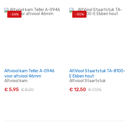
-26%
-30%
In Winkelwagen
In Winkelwagen
Altviool kam Teller A-0946
AltViool Staartstuk TA-8100-
voor altviool 46mm
E Ebben hout
Altviool kam
Altviool Staartstuk
€ 5,95
€ 12,50
€ 8,00
€ 17,95
In Winkelwagen
In Winkelwagen