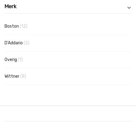
Merk
producten
Boston
12
producten
D'Addario
5
product
Overig
1
producten
Wittner
8