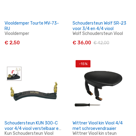
Viooldemper Tourte MV-73-
Schoudersteun Wolf SR-23
RU
voor 3/4 en 4/4 viool
Viooldemper
Wolf Schoudersteun Viool
€ 2,50
€ 36,00
€ 42,00
-15%
In Winkelwagen
In Winkelwagen
Schoudersteun KUN 300-C
Wittner Viool kin Viool 4/4
voor 4/4 viool verstelbaar en
met schroevendraaier
Kun Schoudersteun Viool
Wittner Viool kin steun
inklapbaar