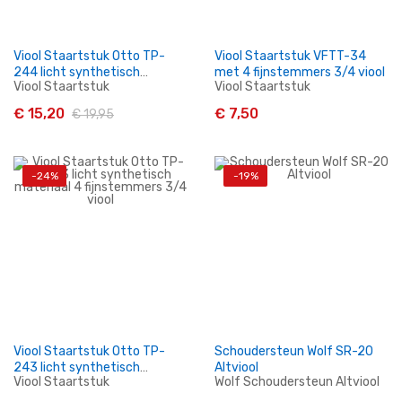
Viool Staartstuk Otto TP-
Viool Staartstuk VFTT-34
244 licht synthetisch
met 4 fijnstemmers 3/4 viool
Viool Staartstuk
Viool Staartstuk
materiaal 4 fijnstemmers 4/4
viool
€ 15,20
€ 7,50
€ 19,95
-24%
-19%
In Winkelwagen
In Winkelwagen
Viool Staartstuk Otto TP-
Schoudersteun Wolf SR-20
243 licht synthetisch
Altviool
Viool Staartstuk
Wolf Schoudersteun Altviool
materiaal 4 fijnstemmers 3/4
viool