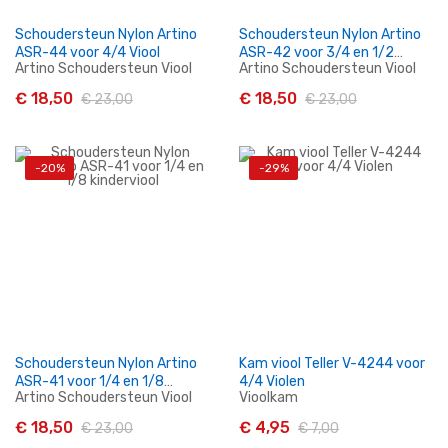
Schoudersteun Nylon Artino
Schoudersteun Nylon Artino
ASR-44 voor 4/4 Viool
ASR-42 voor 3/4 en 1/2
Artino Schoudersteun Viool
Artino Schoudersteun Viool
kinderviool
€ 18,50
€ 18,50
€ 23,00
€ 23,00
-20%
-29%
In Winkelwagen
In Winkelwagen
Schoudersteun Nylon Artino
Kam viool Teller V-4244 voor
ASR-41 voor 1/4 en 1/8
4/4 Violen
Artino Schoudersteun Viool
Vioolkam
kinderviool
€ 18,50
€ 4,95
€ 23,00
€ 7,00