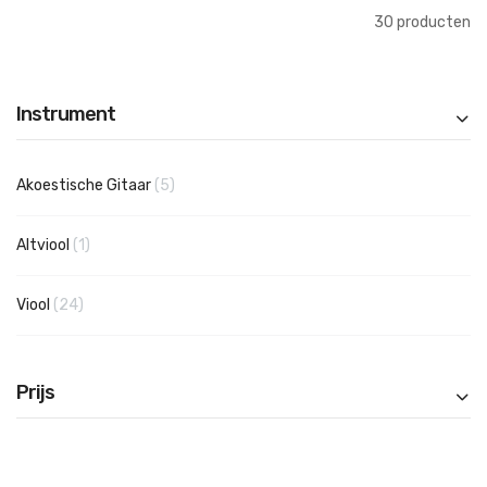
30
producten
Instrument
producten
Akoestische Gitaar
5
product
Altviool
1
producten
Viool
24
Prijs