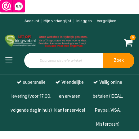
Account
Mijn verlanglijst
Inloggen
Vergelijken
0
Zoek
supersnelle
Vriendelijke
Veilig online
levering (voor 17:00,
en ervaren
betalen (iDEAL,
volgende dag in huis)
klantenservice!
Paypal, VISA,
Mistercash)