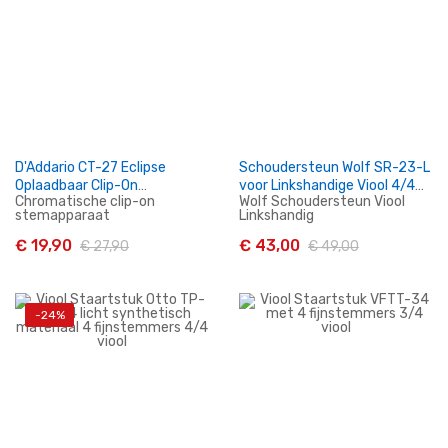
D'Addario CT-27 Eclipse
Schoudersteun Wolf SR-23-L
Oplaadbaar Clip-On
voor Linkshandige Viool 4/4
Chromatische clip-on
Wolf Schoudersteun Viool
Stemapparaat
en 3/4
stemapparaat
Linkshandig
€ 19,90
€ 43,00
€ 27,90
€ 49,00
-24%
In Winkelwagen
In Winkelwagen