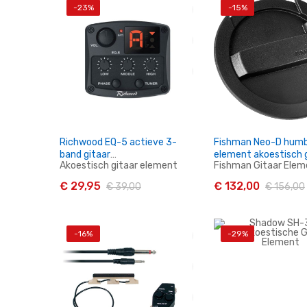
-23%
-15%
In Winkelwagen
In Winkelwag
Richwood EQ-5 actieve 3-
Fishman Neo-D hum
band gitaar
element akoestisch 
Akoestisch gitaar element
Fishman Gitaar Elem
pickup/preamp/tuner
met ingebouwde
feedbackbuster
€ 29,95
€ 132,00
€ 39,00
€ 156,00
-16%
-29%
In Winkelwagen
In Winkelwag