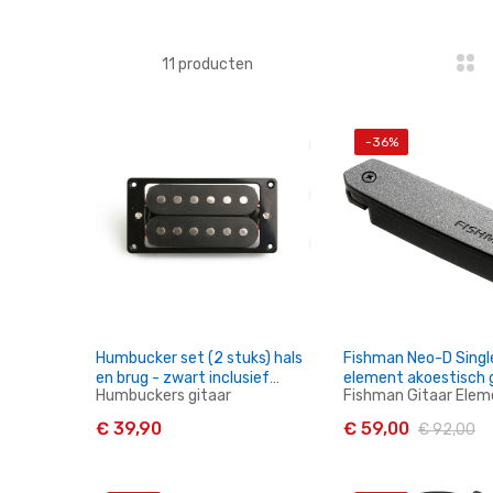
11
producten
-36%
Humbucker set (2 stuks) hals
Fishman Neo-D Single
en brug - zwart inclusief
element akoestisch 
Humbuckers gitaar
Fishman Gitaar Elem
schroeven en frame
€ 39,90
€ 59,00
€ 92,00