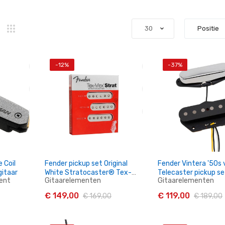
-12%
-37%
 Coil
Fender pickup set Original
Fender Vintera '50s 
gitaar
White Stratocaster® Tex-
Telecaster pickup se
ent
Gitaarelementen
Gitaarelementen
Mex™ Electrische Gitaar
0992131000
€ 149,00
€ 119,00
€ 169,00
€ 189,00