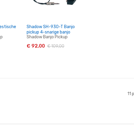
estische
Shadow SH-930-T Banjo
pickup 4-snarige banjo
up
Shadow Banjo Pickup
€ 92,00
€ 109,00
en
In Winkelwagen
11
p