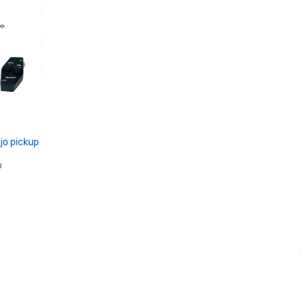
en
o pickup
p
en