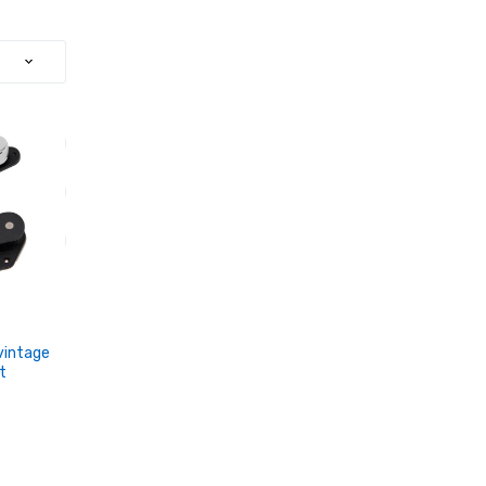
vintage
t