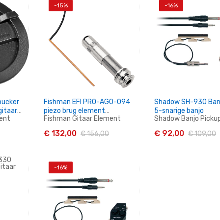
-15%
-16%
en
In Winkelwagen
In Winkelwag
bucker
Fishman EFI PRO-AG0-094
Shadow SH-930 Banj
gitaar
piezo brug element
5-snarige banjo
ent
Fishman Gitaar Element
Shadow Banjo Picku
akoestisch gitaar
€ 132,00
€ 92,00
€ 156,00
€ 109,00
-16%
en
In Winkelwagen
In Winkelwag