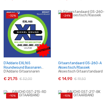
-32%
-24%
In Winkelwagen
In Winkelwagen
D'Addario EXL165
Gitaarstandaard GS-260-A
Roundwound Bassnaren
Akoestisch/Klassiek
D'Addario Gitaarsnaren
Akoestisch Gitaarstandaard
.045/.105 ***SALE***
€ 21,75
€ 14,90
€ 32,00
€ 19,50
-10%
-10%
In Winkelwagen
In Winkelwagen