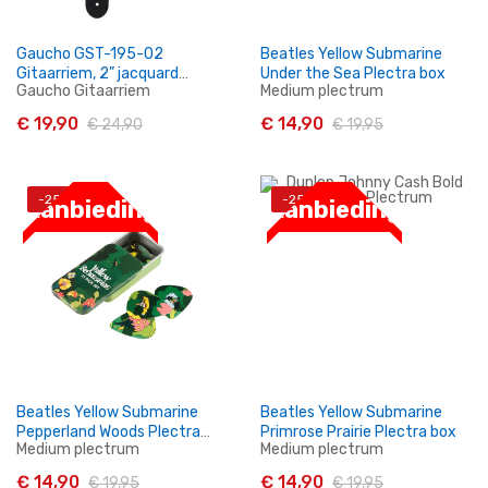
Gaucho GST-195-02
Beatles Yellow Submarine
Gitaarriem, 2” jacquard
Under the Sea Plectra box
Gaucho Gitaarriem
Medium plectrum
weave, leren slips
€ 19,90
€ 14,90
€ 24,90
€ 19,95
-25%
-25%
Aanbieding
Aanbieding
In Winkelwagen
In Winkelwagen
Beatles Yellow Submarine
Beatles Yellow Submarine
Pepperland Woods Plectra
Primrose Prairie Plectra box
Medium plectrum
Medium plectrum
box
€ 14,90
€ 14,90
€ 19,95
€ 19,95