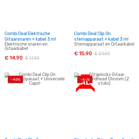
Combi Deal Elektrische
Combi Deal Clip On
Gitaarsnaren + kabel 3 m!
stemapparaat + kabel 3 m!
Elektrische snaren en
Stemapparaat en Gitaarkabel
Gitaarkabel
€ 15,90
€ 24,90
€ 14,90
€ 17,90
-46%
-46%
In Winkelwagen
In Winkelwagen
SALE