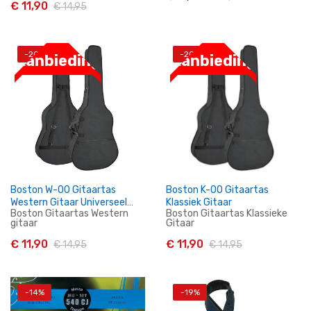
€ 11,90
€ 14,95
-20%
-20%
In Winkelwagen
In Winkelwagen
Aanbieding
Aanbieding
Boston W-00 Gitaartas
Boston K-00 Gitaartas
Western Gitaar Universeel
Klassiek Gitaar
Boston Gitaartas Western
Boston Gitaartas Klassieke
***SALE***
gitaar
Gitaar
€ 11,90
€ 11,90
€ 14,95
€ 14,95
-14%
-19%
In Winkelwagen
In Winkelwagen