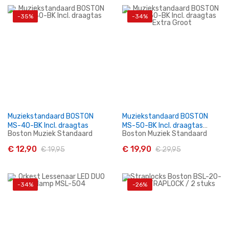
-35%
-34%
In Winkelwagen
In Winkelwagen
Muziekstandaard BOSTON
Muziekstandaard BOSTON
MS-40-BK Incl. draagtas
MS-50-BK Incl. draagtas
Boston Muziek Standaard
Boston Muziek Standaard
Extra Groot
€ 12,90
€ 19,90
€ 19,95
€ 29,95
-34%
-26%
In Winkelwagen
In Winkelwagen