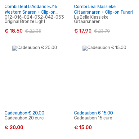
Combi Deal D'Addario EJ16
Combi Deal Klassieke
Western Snaren + Clip-on
Gitaarsnaren + Clip-on Tuner!
012-016-024-032-042-053
La Bella Klassieke
Tuner
Original Bronze Light
Gitaarsnaren
€ 18,50
€ 17,90
€ 22,35
€ 23,70
In Winkelwagen
In Winkelwagen
Cadeaubon € 20,00
Cadeaubon € 15,00
Cadeaubon 20 euro
Cadeaubon 15 euro
€ 20,00
€ 15,00