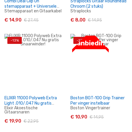
Combi Deal Clip On
Straplocks Gitaar Roundhead
stemapparaat + Universele
Chroom (2 stuks)
Stemapparaat en Gitaarkabel
Straplocks
Capo!
€ 14,90
€ 8,00
€ 27,45
€ 14,95
-13%
-27%
Aanbieding
In Winkelwagen
In Winkelwagen
ELIXIR 11000 Polyweb Extra
Boston BGT-100 Grip Trainer
Light .010/.047 Nu gratis
Per vinger instelbaar
Elixir Akoestische
Boston Vingertrainer
Snaarwinder!
Gitaarsnaren
€ 10,90
€ 14,95
€ 19,90
€ 22,95