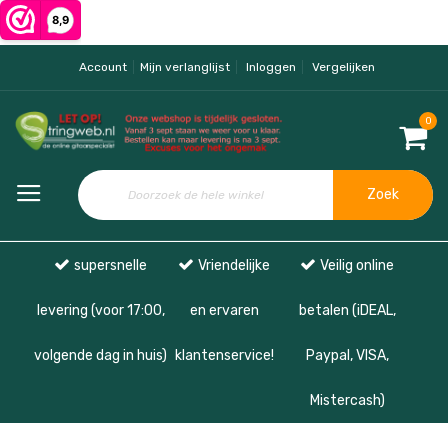
Account
Mijn verlanglijst
Inloggen
Vergelijken
0
Zoek
supersnelle
Vriendelijke
Veilig online
levering (voor 17:00,
en ervaren
betalen (iDEAL,
volgende dag in huis)
klantenservice!
Paypal, VISA,
Mistercash)