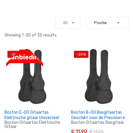
Showing
1
-
30
of
35
results
-20%
-20%
Aanbieding
Boston E-00 Gitaartas
Boston B-00 Basgitaartas
Elektrische gitaar Universeel
Geschikt voor de Precision en
Boston Gitaartas Elektrische
Boston Gitaartas Basgitaar
Jazz Bass modellen.
Gitaar
€ 11,90
€ 14,95