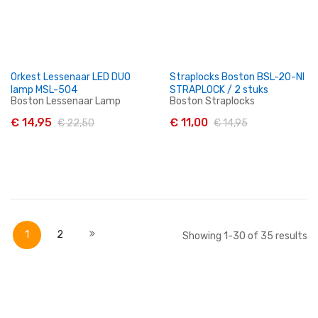
Orkest Lessenaar LED DUO
Straplocks Boston BSL-20-NI
lamp MSL-504
STRAPLOCK / 2 stuks
Boston Lessenaar Lamp
Boston Straplocks
€ 14,95
€ 11,00
€ 22,50
€ 14,95
In Winkelwagen
In Winkelwagen
Pagina
U lees momenteel pagina
Pagina
Pagina
Volgende
1
2
Showing
1
-
30
of
35
results