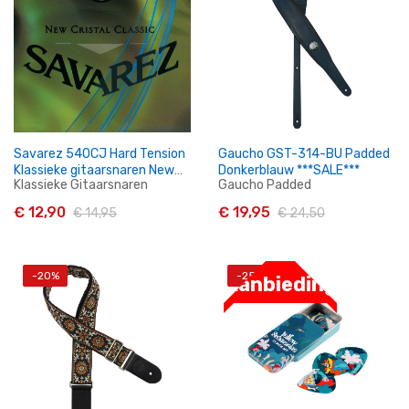
Savarez 540CJ Hard Tension
Gaucho GST-314-BU Padded
Klassieke gitaarsnaren New
Donkerblauw ***SALE***
Klassieke Gitaarsnaren
Gaucho Padded
Cristal Classic
€ 12,90
€ 19,95
€ 14,95
€ 24,50
-20%
-25%
Aanbieding
In Winkelwagen
In Winkelwagen