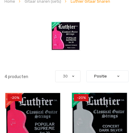
Home
Gitaar snaren (sets)
Luthier Gitaar Snaren
4
producten
-20%
-20%