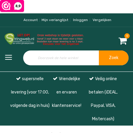
Account
Mijn verlanglijst
Inloggen
Vergelijken
0
Zoek
supersnelle
Vriendelijke
Veilig online
levering (voor 17:00,
en ervaren
betalen (iDEAL,
volgende dag in huis)
klantenservice!
Paypal, VISA,
Mistercash)