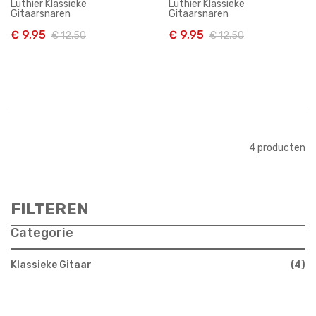
Luthier Klassieke
Luthier Klassieke
TENSION
Gitaarsnaren
Gitaarsnaren
€ 9,95
€ 9,95
€ 12,50
€ 12,50
In Winkelwagen
In Winkelwagen
4
producten
FILTEREN
Categorie
Klassieke Gitaar
4