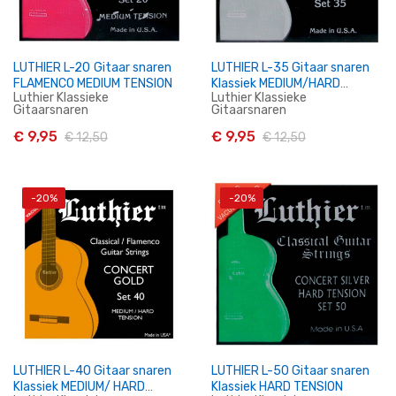
LUTHIER L-20 Gitaar snaren
LUTHIER L-35 Gitaar snaren
FLAMENCO MEDIUM TENSION
Klassiek MEDIUM/HARD
Luthier Klassieke
Luthier Klassieke
TENSION
Gitaarsnaren
Gitaarsnaren
€ 9,95
€ 9,95
€ 12,50
€ 12,50
-20%
-20%
In Winkelwagen
In Winkelwagen
LUTHIER L-40 Gitaar snaren
LUTHIER L-50 Gitaar snaren
Klassiek MEDIUM/ HARD
Klassiek HARD TENSION