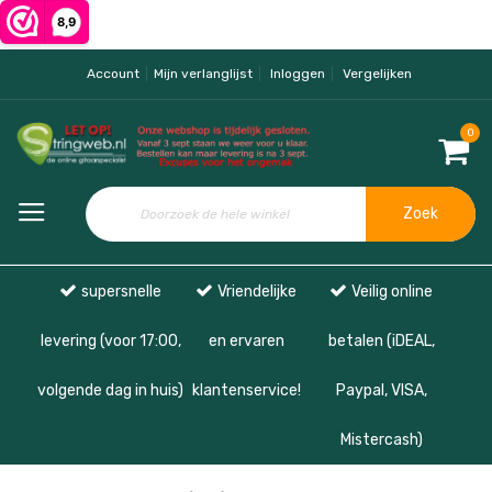
Account
Mijn verlanglijst
Inloggen
Vergelijken
0
Zoek
supersnelle
Vriendelijke
Veilig online
levering (voor 17:00,
en ervaren
betalen (iDEAL,
volgende dag in huis)
klantenservice!
Paypal, VISA,
Mistercash)