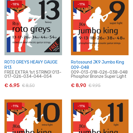
-18%
-11%
In Winkelwagen
In Winkelwagen
ROTO GREYS HEAVY GAUGE
Rotosound JK9 Jumbo King
R13
009-048
FREE EXTRA 1st STRING! 013-
009-013-018-026-038-048
017-026-034-044-054
Phosphor Bronze Super Light
€ 6,95
€ 8,90
€ 8,50
€ 9,95
-11%
-11%
In Winkelwagen
Niet op voorraad