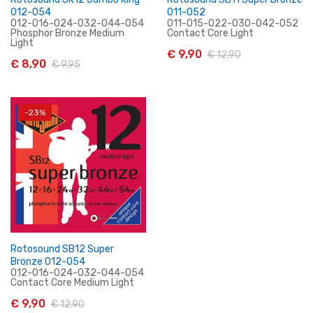
012-054
011-052
012-016-024-032-044-054
011-015-022-030-042-052
Phosphor Bronze Medium
Contact Core Light
Light
€ 9,90
€ 12,90
€ 8,90
€ 9,95
In Winkelwagen
In Winkelwagen
-23%
Rotosound SB12 Super
Bronze 012-054
012-016-024-032-044-054
Contact Core Medium Light
€ 9,90
€ 12,90