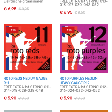
Elektrische gitaarsnaren
FREE EXTRA 1st STRING! 010-
013-017-030-042-052
€ 6,95
€ 8,95
€ 6,95
€ 8,50
-31%
-31%
In Winkelwagen
In Winkelwagen
ROTO REDS MEDIUM GAUGE
ROTO PURPLES MEDIUM
R11
HEAVY GAUGE R12
FREE EXTRA 1st STRING! 011-
FREE EXTRA 1st STRING! 012-
014-018-028-038-048
016-024-032-042-052
€ 5,90
€ 5,90
€ 8,50
€ 8,50