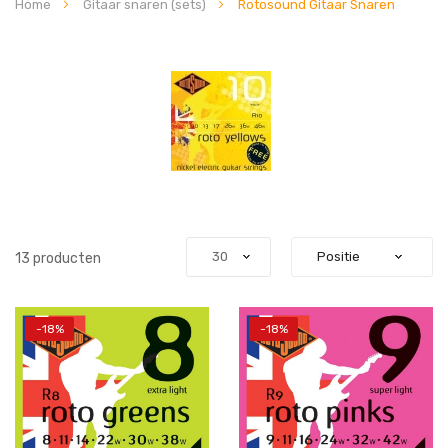
Home
Gitaar snaren (sets)
Rotosound Gitaar Snaren
13
producten
-18%
-18%