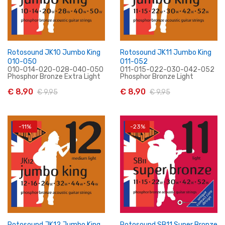
Rotosound JK10 Jumbo King
Rotosound JK11 Jumbo King
010-050
011-052
010-014-020-028-040-050
011-015-022-030-042-052
Phosphor Bronze Extra Light
Phosphor Bronze Light
€ 8,90
€ 8,90
€ 9,95
€ 9,95
-11%
-23%
In Winkelwagen
In Winkelwagen
Rotosound JK12 Jumbo King
Rotosound SB11 Super Bronze