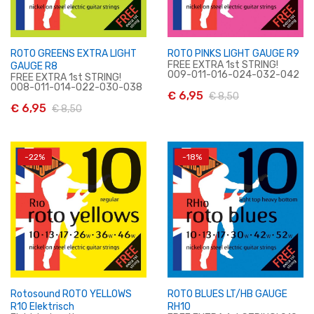
ROTO GREENS EXTRA LIGHT
ROTO PINKS LIGHT GAUGE R9
FREE EXTRA 1st STRING!
GAUGE R8
009-011-016-024-032-042
FREE EXTRA 1st STRING!
008-011-014-022-030-038
€ 6,95
€ 8,50
€ 6,95
€ 8,50
-22%
-18%
In Winkelwagen
In Winkelwagen
Rotosound ROTO YELLOWS
ROTO BLUES LT/HB GAUGE
R10 Elektrisch
RH10