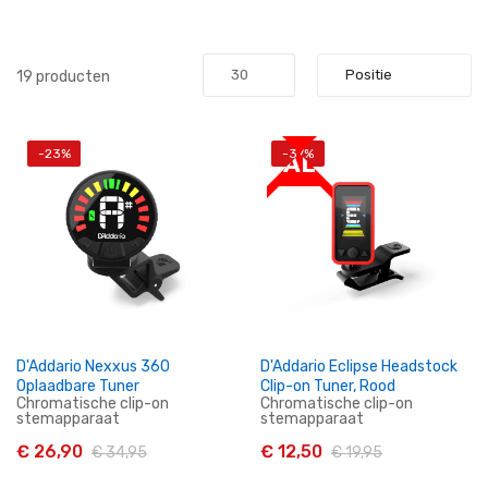
19
producten
-23%
-37%
SALE
D'Addario Nexxus 360
D'Addario Eclipse Headstock
Oplaadbare Tuner
Clip-on Tuner, Rood
Chromatische clip-on
Chromatische clip-on
stemapparaat
stemapparaat
€ 26,90
€ 12,50
€ 34,95
€ 19,95