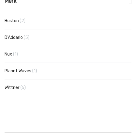
Merk
producten
Boston
2
producten
D'Addario
5
product
Nux
1
product
Planet Waves
1
producten
Wittner
6