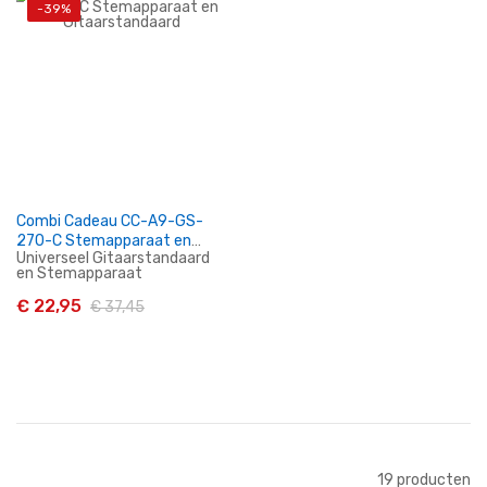
-39%
In Winkelwagen
In Winkelwagen
Combi Cadeau CC-A9-GS-
270-C Stemapparaat en
Universeel Gitaarstandaard
Gitaarstandaard
en Stemapparaat
€ 22,95
€ 37,45
In Winkelwagen
19
producten