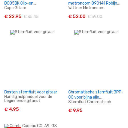
BC85BK Clip-on
metronoom 890141 Robijn
Capo Gitaar
Wittner Metronoom
Stemapparaat en Capo
Rood
Gitaar
€ 22,95
€ 52,00
€ 35,45
€ 59,00
In Winkelwagen
In Winkelwagen
Boston stemfluit voor gitaar
Chromatische stemfluit BPP-
Handig hulpmiddel voor de
CC voor bijna alle
beginnende gitarist
Stemfluit Chromatisch
instrumenten geschikt.
€ 4,95
€ 9,95