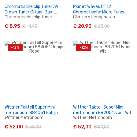
Chromatische clip tuner A9
Planet Waves CT12
Crown Tuner Gitaar-Bas-
Chromatische Micro Tuner
Chromatische clip tuner
Clip-on stemapparaat
Ukulele-Viool ***SALE***
Stemapparaat
€ 8,95
€ 20,90
€ 14,95
€ 25,00
-12%
-12%
In Winkelwagen
In Winkelwagen
Wittner Taktell Super Mini
Wittner Taktell Super Mini
metronoom 884051 Robijn
metronoom 882051 Ivoor Wit
Wittner Metronoom
Wittner Metronoom
Rood
€ 52,00
€ 52,00
€ 59,00
€ 59,00