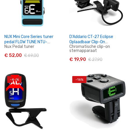
NUX Mini Core Series tuner
D'Addario CT-27 Eclipse
pedal FLOW TUNE NTU-
Oplaadbaar Clip-On
Nux Pedal tuner
Chromatische clip-on
3MK2BU
Stemapparaat
stemapparaat
€ 52,00
€ 69,00
€ 19,90
€ 27,90
-40%
-16%
In Winkelwagen
In Winkelwagen
SALE