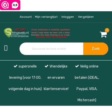
Account
Mijn verlanglijst
Inloggen
Vergelijken
0
Zoek
supersnelle
Vriendelijke
Veilig online
levering (voor 17:00,
en ervaren
betalen (iDEAL,
volgende dag in huis)
klantenservice!
Paypal, VISA,
Mistercash)