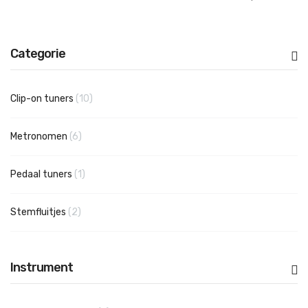
Categorie
producten
Clip-on tuners
10
producten
Metronomen
6
product
Pedaal tuners
1
producten
Stemfluitjes
2
Instrument