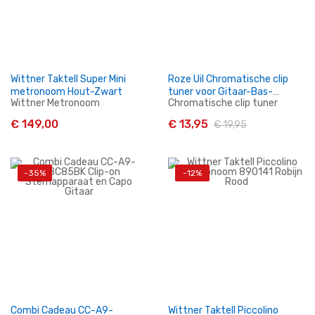
Wittner Taktell Super Mini
Roze Uil Chromatische clip
metronoom Hout-Zwart
tuner voor Gitaar-Bas-
Wittner Metronoom
Chromatische clip tuner
Ukulele-Viool
€ 149,00
€ 13,95
€ 19,95
-35%
-12%
In Winkelwagen
In Winkelwagen
Combi Cadeau CC-A9-
Wittner Taktell Piccolino