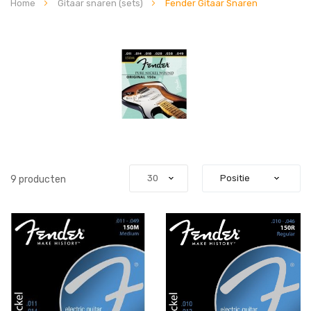
Home
Gitaar snaren (sets)
Fender Gitaar Snaren
9
producten