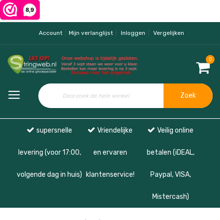
Account
Mijn verlanglijst
Inloggen
Vergelijken
0
Zoek
supersnelle
Vriendelijke
Veilig online
levering (voor 17:00,
en ervaren
betalen (iDEAL,
volgende dag in huis)
klantenservice!
Paypal, VISA,
Mistercash)