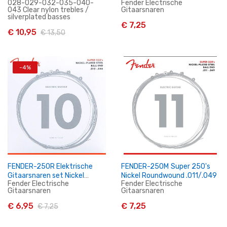
028-029-032-035-040-
Fender Electrische
snaarwinder
043 Clear nylon trebles /
Gitaarsnaren
silverplated basses
€ 7,25
€ 10,95
€ 13,50
In Winkelwagen
In Winkelwagen
-4%
FENDER-250R Elektrische
FENDER-250M Super 250's
Gitaarsnaren set Nickel
Nickel Roundwound .011/.049
Fender Electrische
Fender Electrische
Roundwound .010/.046
Gitaarsnaren
Gitaarsnaren
€ 6,95
€ 7,25
€ 7,25