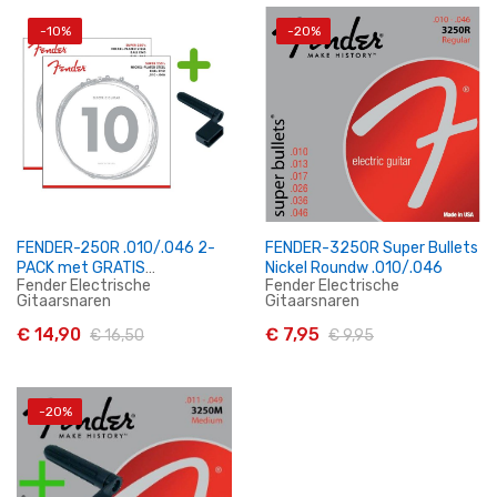
-10%
-20%
In Winkelwagen
In Winkelwagen
FENDER-250R .010/.046 2-
FENDER-3250R Super Bullets
PACK met GRATIS
Nickel Roundw .010/.046
Fender Electrische
Fender Electrische
snaarwinder!
Gitaarsnaren
Gitaarsnaren
€ 14,90
€ 7,95
€ 16,50
€ 9,95
-20%
In Winkelwagen
In Winkelwagen