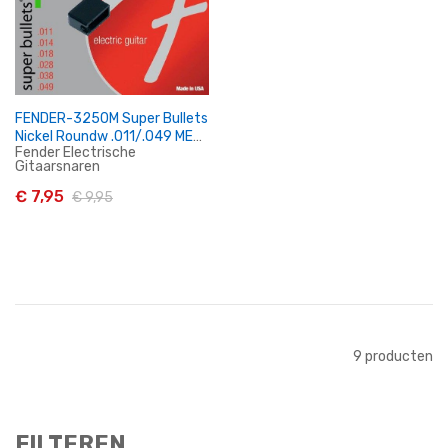
FENDER-3250M Super Bullets
Nickel Roundw .011/.049 MET
Fender Electrische
snaarwinder!
Gitaarsnaren
€ 7,95
€ 9,95
In Winkelwagen
9
producten
FILTEREN