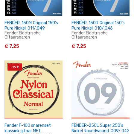
FENDER-150M Original 150's
FENDER-150R Original 150's
Pure Nickel .011/.049
Pure Nickel .010/.046
Fender Electrische
Fender Electrische
Gitaarsnaren
Gitaarsnaren
€ 7,25
€ 7,25
-19%
In Winkelwagen
In Winkelwagen
Fender F-100 snarenset
FENDER-250L Super 250's
klassiek gitaar MET
Nickel Roundwound .009/.042