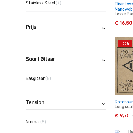
producten
Stainless Steel
7
Elixir Lo
Nanoweb 
Losse Bas
€ 16,50
Prijs
-22%
I
Soort Gitaar
producten
Basgitaar
8
Tension
Rotosoun
Long scal
€ 9,75
producten
Normal
8