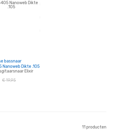
n Winkelwagen
In Winkelwagen
sse bassnaar
 Nanoweb Dikte .105
gitaarsnaar Elixir
€ 19,95
n Winkelwagen
11
producten