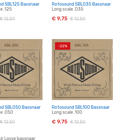
nd SBL125 Bassnaar
Rotosound SBL035 Bassnaar
e .125
Long scale .035
€ 9,75
€ 12,50
€ 12,50
-22%
n Winkelwagen
In Winkelwagen
nd SBL050 Bassnaar
Rotosound SBL100 Bassnaar
le .050
Long scale .100
€ 9,75
€ 12,50
€ 12,50