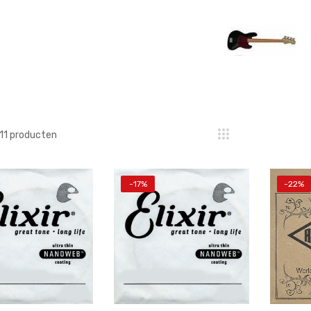
11
producten
-17%
-22%