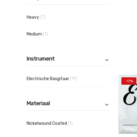
producten
Heavy
7
product
Medium
1
Instrument
producten
Electrische Basgitaar
11
-17%
Materiaal
product
Nickelwound Coated
1