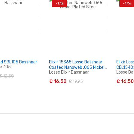
-17%
-17%
n Winkelwagen
In Winkelwagen
I
d SBL105 Bassnaar
Elixir 15365 Losse Bassnaar
Elixir Lo
e .105
Coated Nanoweb .065 Nickel
CEL15405
Losse Elixir Bassnaar
Losse Bas
Plated Steel
€ 12,50
€ 16,50
€ 16,50
€ 19,95
n Winkelwagen
In Winkelwagen
I