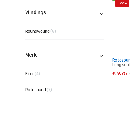
-22%
Windings
I
producten
Roundwound
8
Merk
Rotosoun
Long scal
€ 9,75
producten
Elixir
4
producten
Rotosound
7
I