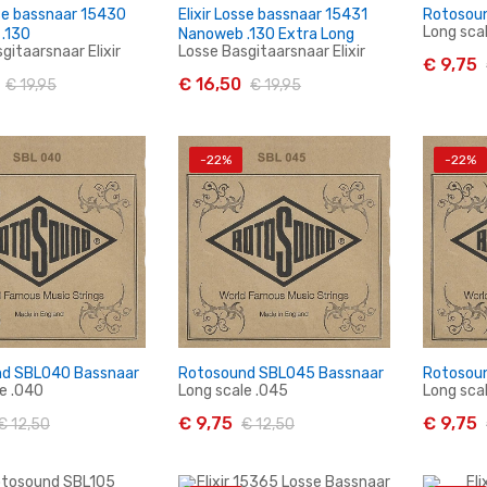
sse bassnaar 15430
Elixir Losse bassnaar 15431
Rotosou
Long scal
.130
Nanoweb .130 Extra Long
gitaarsnaar Elixir
Losse Basgitaarsnaar Elixir
€ 9,75
€ 16,50
€ 19,95
€ 19,95
-22%
-22%
n Winkelwagen
In Winkelwagen
I
d SBL040 Bassnaar
Rotosound SBL045 Bassnaar
Rotosou
e .040
Long scale .045
Long sca
€ 9,75
€ 9,75
€ 12,50
€ 12,50