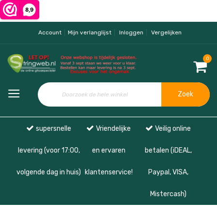
Account
Mijn verlanglijst
Inloggen
Vergelijken
0
Zoek
supersnelle
Vriendelijke
Veilig online
levering (voor 17:00,
en ervaren
betalen (iDEAL,
volgende dag in huis)
klantenservice!
Paypal, VISA,
Mistercash)