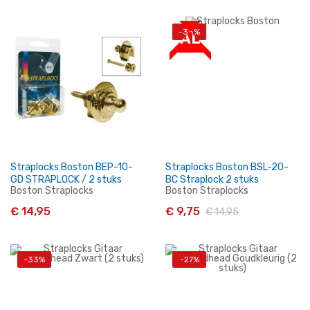
-35%
SALE
In Winkelwagen
In Winkelwagen
Straplocks Boston BEP-10-
Straplocks Boston BSL-20-
GD STRAPLOCK / 2 stuks
BC Straplock 2 stuks
Boston Straplocks
Boston Straplocks
€ 14,95
€ 9,75
€ 14,95
-33%
-27%
In Winkelwagen
In Winkelwagen