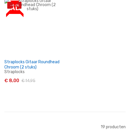
-46%
SALE
In Winkelwagen
In Winkelwagen
Straplocks Gitaar Roundhead
Chroom (2 stuks)
Straplocks
€ 8,00
€ 14,95
In Winkelwagen
19
producten