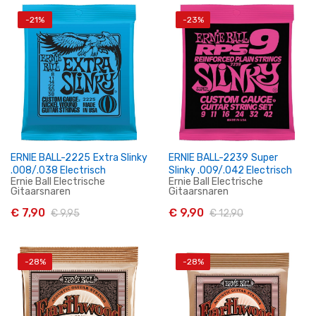
-21%
-23%
In Winkelwagen
In Winkelwagen
ERNIE BALL-2225 Extra Slinky
ERNIE BALL-2239 Super
.008/.038 Electrisch
Slinky .009/.042 Electrisch
Ernie Ball Electrische
Ernie Ball Electrische
Gitaarsnaren
Gitaarsnaren
€ 7,90
€ 9,90
€ 9,95
€ 12,90
-28%
-28%
In Winkelwagen
In Winkelwagen