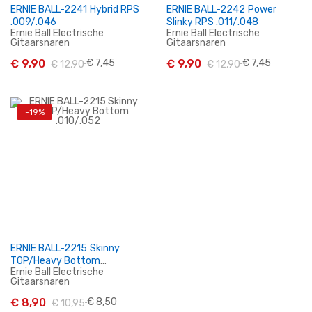
ERNIE BALL-2241 Hybrid RPS
ERNIE BALL-2242 Power
.009/.046
Slinky RPS .011/.048
Ernie Ball Electrische
Ernie Ball Electrische
Gitaarsnaren
Gitaarsnaren
€ 9,90
€ 7,45
€ 9,90
€ 7,45
€ 12,90
€ 12,90
-19%
In Winkelwagen
In Winkelwagen
ERNIE BALL-2215 Skinny
TOP/Heavy Bottom
Ernie Ball Electrische
.010/.052
Gitaarsnaren
€ 8,90
€ 8,50
€ 10,95