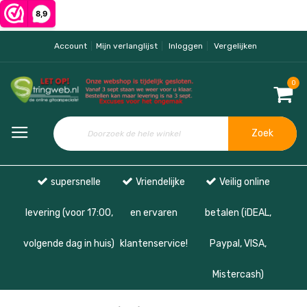
Account
Mijn verlanglijst
Inloggen
Vergelijken
0
Zoek
supersnelle
Vriendelijke
Veilig online
levering (voor 17:00,
en ervaren
betalen (iDEAL,
volgende dag in huis)
klantenservice!
Paypal, VISA,
Mistercash)