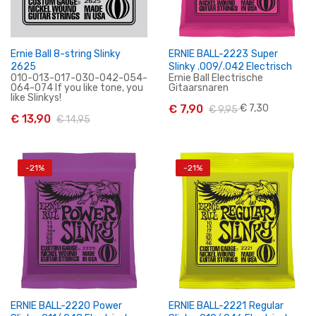
Ernie Ball 8-string Slinky
ERNIE BALL-2223 Super
2625
Slinky .009/.042 Electrisch
010-013-017-030-042-054-
Ernie Ball Electrische
064-074 If you like tone, you
Gitaarsnaren
like Slinkys!
€ 7,90
€ 7,30
€ 9,95
€ 13,90
€ 14,95
In Winkelwagen
In Winkelwagen
-21%
-21%
ERNIE BALL-2220 Power
ERNIE BALL-2221 Regular