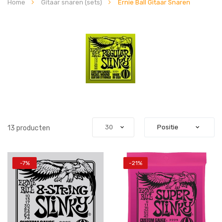
Home
Gitaar snaren (sets)
Ernie Ball Gitaar Snaren
13
producten
-7%
-21%