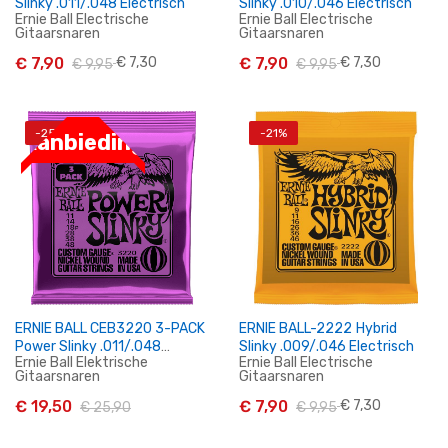
Slinky .011/.048 Electrisch
Slinky .010/.046 Electrisch
Ernie Ball Electrische
Ernie Ball Electrische
Gitaarsnaren
Gitaarsnaren
€ 7,90
€ 7,30
€ 7,90
€ 7,30
€ 9,95
€ 9,95
-25%
-21%
In Winkelwagen
In Winkelwagen
Aanbieding
ERNIE BALL CEB3220 3-PACK
ERNIE BALL-2222 Hybrid
Power Slinky .011/.048
Slinky .009/.046 Electrisch
Ernie Ball Elektrische
Ernie Ball Electrische
Elektrisch
Gitaarsnaren
Gitaarsnaren
€ 19,50
€ 7,90
€ 7,30
€ 25,90
€ 9,95