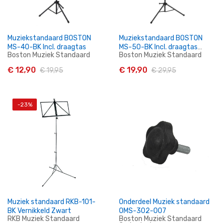
Muziekstandaard BOSTON
Muziekstandaard BOSTON
MS-40-BK Incl. draagtas
MS-50-BK Incl. draagtas
Boston Muziek Standaard
Boston Muziek Standaard
Extra Groot
€ 12,90
€ 19,90
€ 19,95
€ 29,95
-23%
In Winkelwagen
In Winkelwagen
Muziek standaard RKB-101-
Onderdeel Muziek standaard
BK Vernikkeld Zwart
OMS-302-007
RKB Muziek Standaard
Boston Muziek Standaard