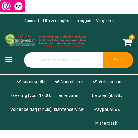
Account
Mijn verlanglijst
Inloggen
Vergelijken
0
Zoek
supersnelle
Vriendelijke
Veilig online
levering (voor 17:00,
en ervaren
betalen (iDEAL,
volgende dag in huis)
klantenservice!
Paypal, VISA,
Mistercash)