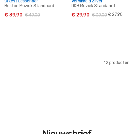
Orkest Lessenaar
Vernikkeld Zilver
Boston Muziek Standaard
RKB Muziek Standaard
€ 39,90
€ 29,90
€ 27,90
€ 49,00
€ 39,00
In Winkelwagen
In Winkelwagen
12
producten
Nieuwsbrief