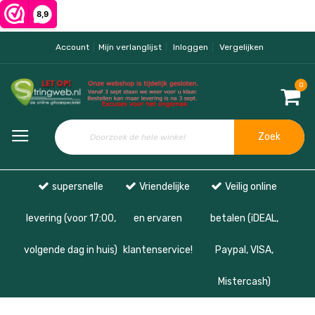
Account
Mijn verlanglijst
Inloggen
Vergelijken
0
Zoek
supersnelle
Vriendelijke
Veilig online
levering (voor 17:00,
en ervaren
betalen (iDEAL,
volgende dag in huis)
klantenservice!
Paypal, VISA,
Mistercash)