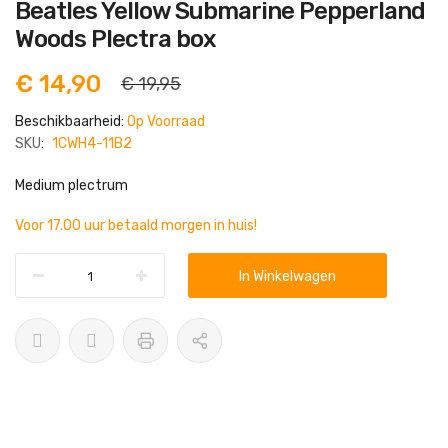
Ga
Beatles Yellow Submarine Pepperland
naar
het
Woods Plectra box
begin
van
de
€ 14,90
€ 19,95
afbeeldingen-
gallerij
Beschikbaarheid:
Op Voorraad
SKU:
1CWH4-11B2
Medium plectrum
Voor 17.00 uur betaald morgen in huis!
In Winkelwagen