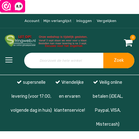
Account
Mijn verlanglijst
Inloggen
Vergelijken
0
Zoek
supersnelle
Vriendelijke
Veilig online
levering (voor 17:00,
en ervaren
betalen (iDEAL,
volgende dag in huis)
klantenservice!
Paypal, VISA,
Mistercash)