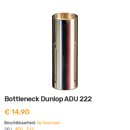
Ga
naar
het
einde
van
de
afbeeldingen-
gallerij
Ga
Bottleneck Dunlop ADU 222
naar
het
begin
€ 14,90
van
de
afbeeldingen-
Beschikbaarheid:
Op Voorraad
gallerij
SKU:
ADU_222