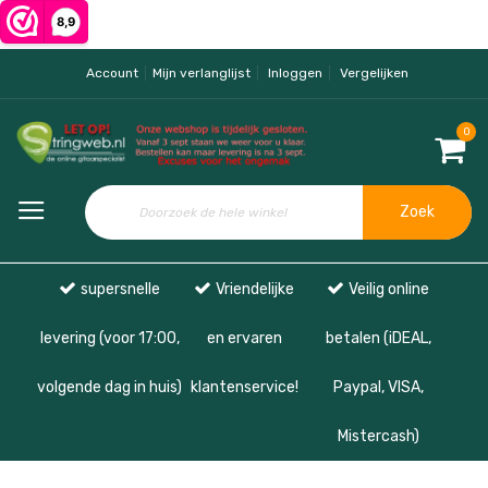
Account
Mijn verlanglijst
Inloggen
Vergelijken
0
Zoek
supersnelle
Vriendelijke
Veilig online
levering (voor 17:00,
en ervaren
betalen (iDEAL,
volgende dag in huis)
klantenservice!
Paypal, VISA,
Mistercash)