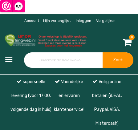
Account
Mijn verlanglijst
Inloggen
Vergelijken
0
Zoek
supersnelle
Vriendelijke
Veilig online
levering (voor 17:00,
en ervaren
betalen (iDEAL,
volgende dag in huis)
klantenservice!
Paypal, VISA,
Mistercash)