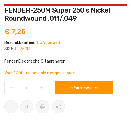
Ga
FENDER-250M Super 250's Nickel
naar
het
Roundwound .011/.049
begin
van
de
€ 7,25
afbeeldingen-
gallerij
Beschikbaarheid:
Op Voorraad
SKU:
F-250M
Fender Electrische Gitaarsnaren
Voor 17.00 uur betaald morgen in huis!
In Winkelwagen