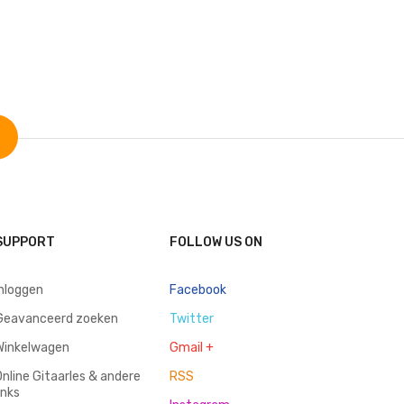
SUPPORT
FOLLOW US ON
inloggen
Facebook
Geavanceerd zoeken
Twitter
Winkelwagen
Gmail +
Online Gitaarles & andere
RSS
inks