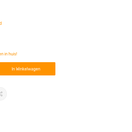
d
n in huis!
In Winkelwagen