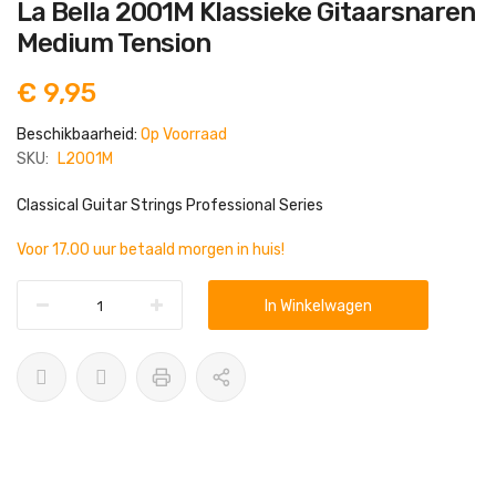
Ga
La Bella 2001M Klassieke Gitaarsnaren
naar
het
Medium Tension
begin
van
de
€ 9,95
afbeeldingen-
gallerij
Beschikbaarheid:
Op Voorraad
SKU:
L2001M
Classical Guitar Strings Professional Series
Voor 17.00 uur betaald morgen in huis!
In Winkelwagen