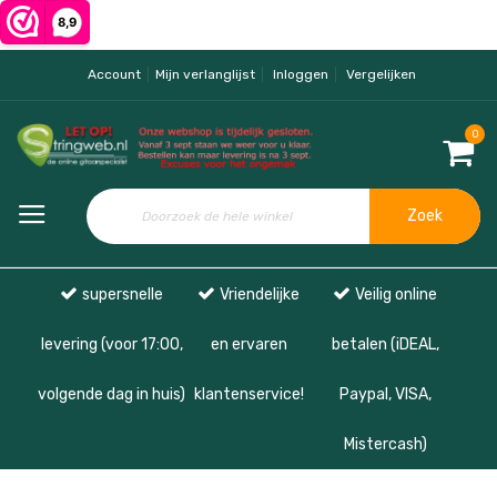
Account
Mijn verlanglijst
Inloggen
Vergelijken
0
Zoek
supersnelle
Vriendelijke
Veilig online
levering (voor 17:00,
en ervaren
betalen (iDEAL,
volgende dag in huis)
klantenservice!
Paypal, VISA,
Mistercash)