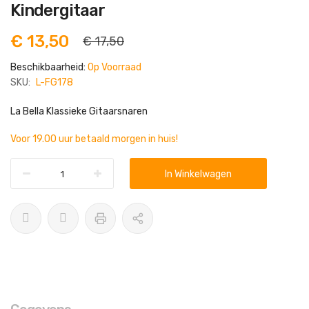
het
Kindergitaar
begin
van
de
€ 13,50
€ 17,50
afbeeldingen-
gallerij
Beschikbaarheid:
Op Voorraad
SKU:
L-FG178
La Bella Klassieke Gitaarsnaren
Voor 19.00 uur betaald morgen in huis!
In Winkelwagen