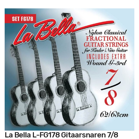
Ga
naar
het
einde
van
de
afbeeldingen-
gallerij
Ga
La Bella L-FG178 Gitaarsnaren 7/8
naar