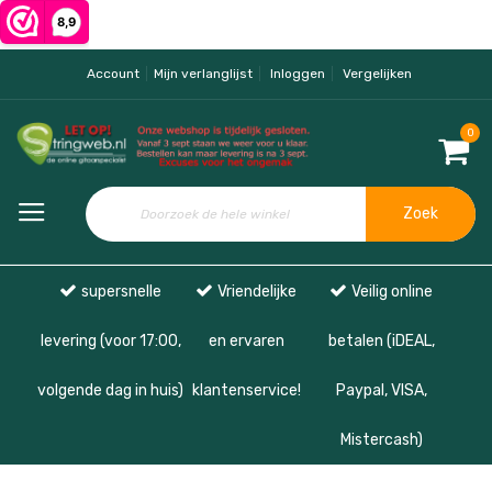
Account
Mijn verlanglijst
Inloggen
Vergelijken
0
Zoek
supersnelle
Vriendelijke
Veilig online
levering (voor 17:00,
en ervaren
betalen (iDEAL,
volgende dag in huis)
klantenservice!
Paypal, VISA,
Mistercash)