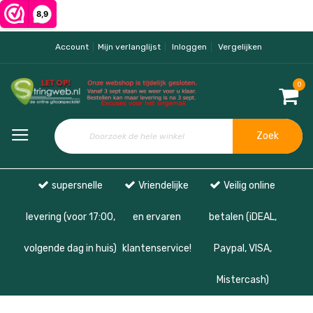
Account
Mijn verlanglijst
Inloggen
Vergelijken
0
Zoek
supersnelle
Vriendelijke
Veilig online
levering (voor 17:00,
en ervaren
betalen (iDEAL,
volgende dag in huis)
klantenservice!
Paypal, VISA,
Mistercash)