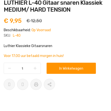
Ga
LUTHIER L-40 Gitaar snaren Klassiek
naar
het
MEDIUM/ HARD TENSION
begin
van
de
€ 9,95
€ 12,50
afbeeldingen-
gallerij
Beschikbaarheid:
Op Voorraad
SKU:
L-40
Luthier Klassieke Gitaarsnaren
Voor 17.00 uur betaald morgen in huis!
In Winkelwagen