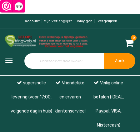
Account
Mijn verlanglijst
Inloggen
Vergelijken
0
Zoek
supersnelle
Vriendelijke
Veilig online
levering (voor 17:00,
en ervaren
betalen (iDEAL,
volgende dag in huis)
klantenservice!
Paypal, VISA,
Mistercash)