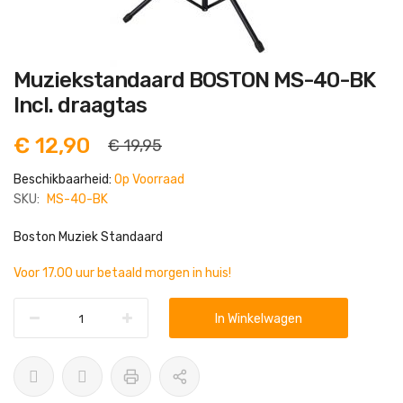
Ga
Muziekstandaard BOSTON MS-40-BK
naar
het
Incl. draagtas
begin
van
de
€ 12,90
€ 19,95
afbeeldingen-
gallerij
Beschikbaarheid:
Op Voorraad
SKU:
MS-40-BK
Boston Muziek Standaard
Voor 17.00 uur betaald morgen in huis!
In Winkelwagen