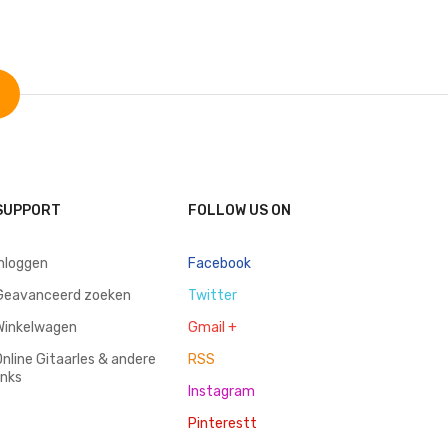
SUPPORT
FOLLOW US ON
inloggen
Facebook
Geavanceerd zoeken
Twitter
Winkelwagen
Gmail +
Online Gitaarles & andere
RSS
inks
Instagram
Pinterestt