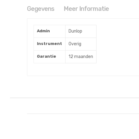
van
de
Gegevens
Meer Informatie
afbeeldingen-
gallerij
Plectrum Dunlop Tortex / .88 MM / Groen
Meer
Admin
Dunlop
informatie
Instrument
Overig
Garantie
12 maanden