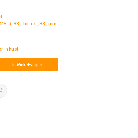
d
418-R-88_Tortex_88_mm
n in huis!
In Winkelwagen