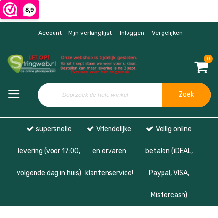
Account
Mijn verlanglijst
Inloggen
Vergelijken
0
Zoek
supersnelle
Vriendelijke
Veilig online
levering (voor 17:00,
en ervaren
betalen (iDEAL,
volgende dag in huis)
klantenservice!
Paypal, VISA,
Mistercash)