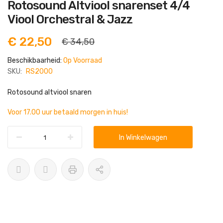
Ga
Rotosound Altviool snarenset 4/4
naar
het
Viool Orchestral & Jazz
begin
van
de
€ 22,50
€ 34,50
afbeeldingen-
gallerij
Beschikbaarheid:
Op Voorraad
SKU:
RS2000
Rotosound altviool snaren
Voor 17.00 uur betaald morgen in huis!
In Winkelwagen