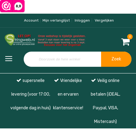
Account
Mijn verlanglijst
Inloggen
Vergelijken
0
Zoek
supersnelle
Vriendelijke
Veilig online
levering (voor 17:00,
en ervaren
betalen (iDEAL,
volgende dag in huis)
klantenservice!
Paypal, VISA,
Mistercash)