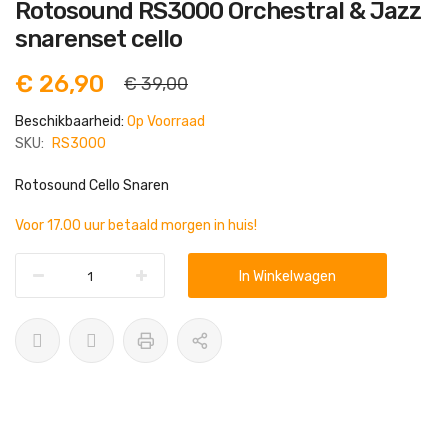
Ga
Rotosound RS3000 Orchestral & Jazz
naar
het
snarenset cello
begin
van
de
€ 26,90
€ 39,00
afbeeldingen-
gallerij
Beschikbaarheid:
Op Voorraad
SKU:
RS3000
Rotosound Cello Snaren
Voor 17.00 uur betaald morgen in huis!
In Winkelwagen