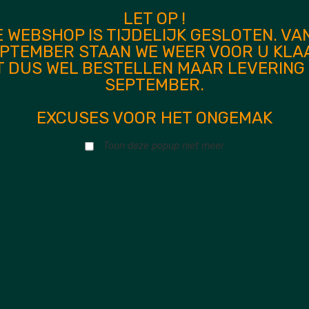
LET OP !
 WEBSHOP IS TIJDELIJK GESLOTEN. VA
PTEMBER STAAN WE WEER VOOR U KLA
T DUS WEL BESTELLEN MAAR LEVERING I
p alle bestaande strap buttons, inclusief Gibson, voor een perfec
SEPTEMBER.
tton garandeert maximale veiligheid tegen breken, Inclusief hoogwaar
EXCUSES VOOR HET ONGEMAK
Toon deze popup niet meer
anden tot 6 mm dikte, Nieuw ontworpen schuin vergrendelingsboutje v
ontworpen trekbal voor gemakkelijke vergrendeling en ontgrendeling.
ende schroefdraad eenvoudig met de hand vast, en je beschermt je g
om het stevig vast te zetten voor maximale beveiliging. Gebruik onz