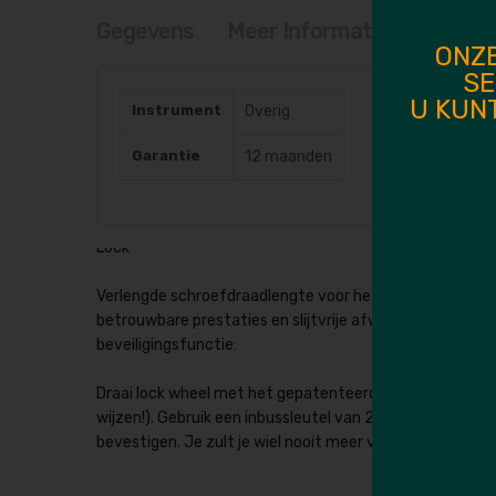
van
de
Gegevens
Meer Informatie
afbeeldingen-
ONZE
gallerij
SE
Schaller presenteert met trots:
Meer
U KUN
Instrument
Overig
informatie
4 mm/ 5/32" schroef met zelftappend houtdraad. Past o
en schroeven,
Garantie
12 maanden
Gehard staal en meer dan dubbele dikte van de strap bu
afwerking van de gitaar.
Lock
Verlengde schroefdraadlengte voor het vasthouden van b
betrouwbare prestaties en slijtvrije afwerking, Nieuw 
beveiligingsfunctie:
Draai lock wheel met het gepatenteerde zelfvergrendel
wijzen!). Gebruik een inbussleutel van 2 mm of 5/64'' 
bevestigen. Je zult je wiel nooit meer verliezen!