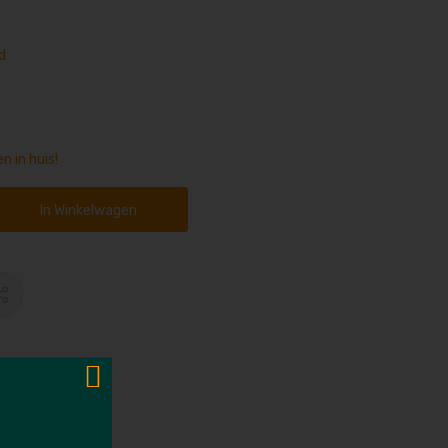
d
n in huis!
In Winkelwagen