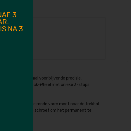
NAF 3
AR.
S NA 3
te vervanging zonder aanpassingen aan bestaande gaten
dige vilten ringen voor ultieme bescherming van de
an roestvrij staal voor blijvende precisie,
 Lock-Wheel Nieuw Lock-Wheel met unieke 3-staps
itaar voldoende (de ronde vorm moet naar de trekbal
e micro kegelvormige schroef om het permanent te