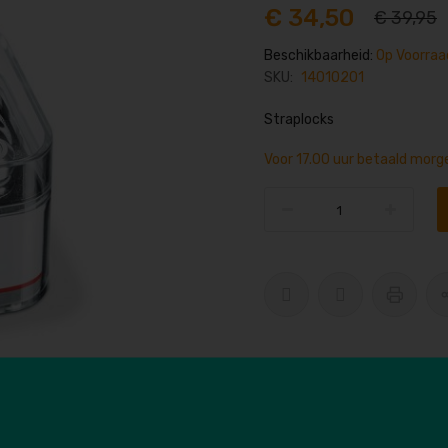
€ 34,50
€ 39,95
Beschikbaarheid:
Op Voorraa
SKU:
14010201
Straplocks
Voor 17.00 uur betaald morge