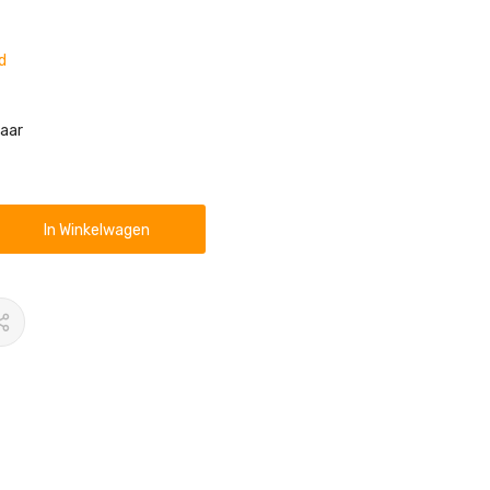
d
taar
In Winkelwagen