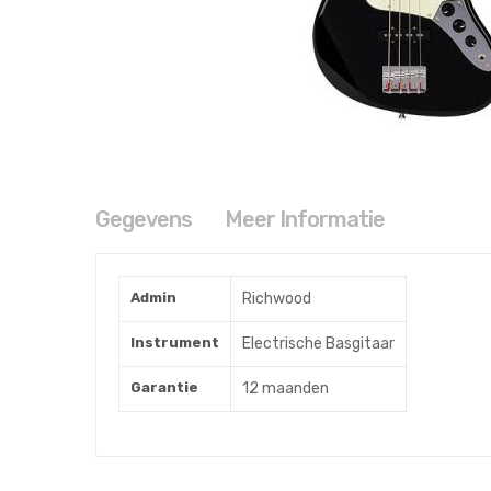
Ga
naar
het
begin
van
de
Gegevens
Meer Informatie
afbeeldingen-
gallerij
SJB62-BK
Meer
Admin
Richwood
informatie
Instrument
Electrische Basgitaar
Garantie
12 maanden