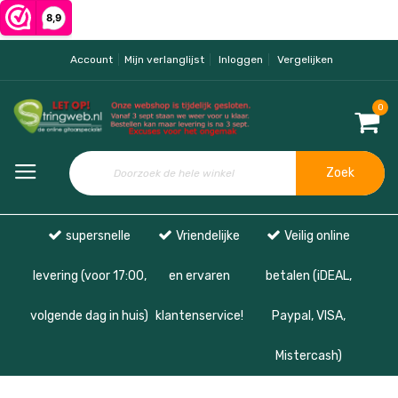
Account
Mijn verlanglijst
Inloggen
Vergelijken
0
Zoek
supersnelle
Vriendelijke
Veilig online
levering (voor 17:00,
en ervaren
betalen (iDEAL,
volgende dag in huis)
klantenservice!
Paypal, VISA,
Mistercash)