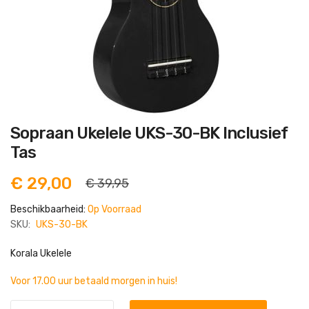
Ga
Sopraan Ukelele UKS-30-BK Inclusief
naar
het
Tas
begin
van
de
€ 29,00
€ 39,95
afbeeldingen-
gallerij
Beschikbaarheid:
Op Voorraad
SKU:
UKS-30-BK
Korala Ukelele
Voor 17.00 uur betaald morgen in huis!