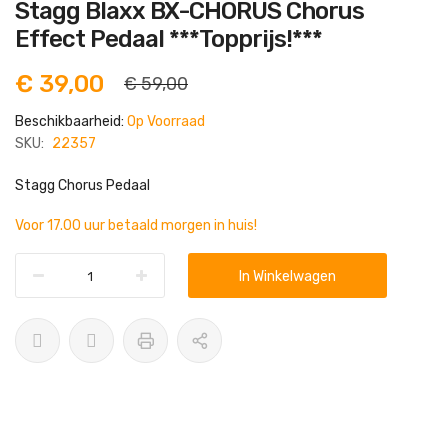
Ga
Stagg Blaxx BX-CHORUS Chorus
naar
het
Effect Pedaal ***Topprijs!***
begin
van
de
€ 39,00
€ 59,00
afbeeldingen-
gallerij
Beschikbaarheid:
Op Voorraad
SKU:
22357
Stagg Chorus Pedaal
Voor 17.00 uur betaald morgen in huis!
In Winkelwagen