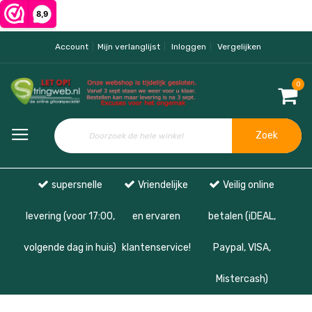
Account
Mijn verlanglijst
Inloggen
Vergelijken
0
Zoek
supersnelle
Vriendelijke
Veilig online
levering (voor 17:00,
en ervaren
betalen (iDEAL,
volgende dag in huis)
klantenservice!
Paypal, VISA,
Mistercash)